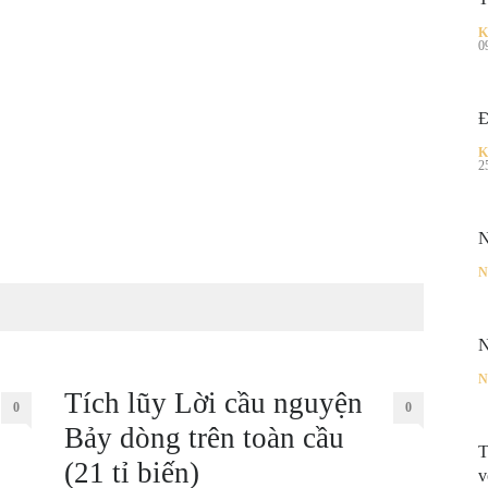
K
0
Đ
K
2
N
N
N
N
Tích lũy Lời cầu nguyện
0
0
Bảy dòng trên toàn cầu
T
(21 tỉ biến)
v