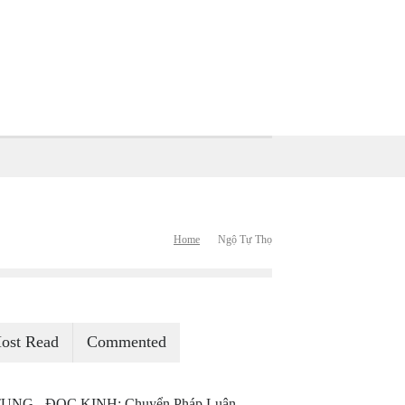
Home
Ngộ Tự Thọ
ost Read
Commented
ỤNG - ĐỌC KINH: Chuyển Pháp Luân