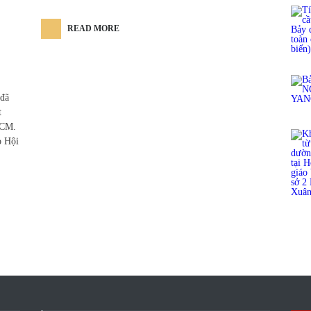
READ MORE
 đã
t
HCM.
o Hội