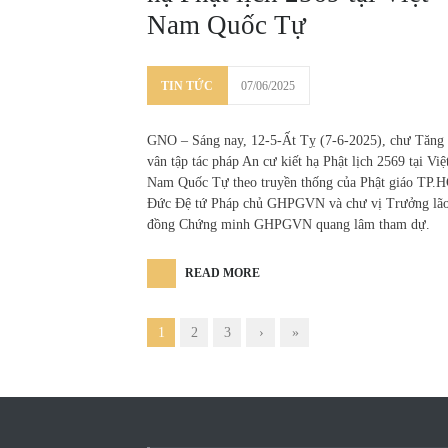
Nam Quốc Tự
TIN TỨC
07/06/2025
GNO – Sáng nay, 12-5-Ất Tỵ (7-6-2025), chư Tăng
vân tập tác pháp An cư kiết hạ Phật lịch 2569 tại Việ
Nam Quốc Tự theo truyền thống của Phật giáo TP.
Đức Đệ tứ Pháp chủ GHPGVN và chư vị Trưởng lã
đồng Chứng minh GHPGVN quang lâm tham dự.
READ MORE
1
2
3
›
»