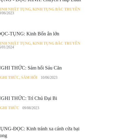
INH NHẬT TỤNG
,
KINH TỤNG BẮC TRUYỀN
9/06/2023
ỌC-TỤNG: Kinh Bốn ân lớn
INH NHẬT TỤNG
,
KINH TỤNG BẮC TRUYỀN
5/01/2024
GHI THỨC: Sám hối Sáu Căn
GHI THỨC
,
SÁM HỐI
10/06/2023
GHI THỨC: Trì Chú Đại Bi
GHI THỨC
09/08/2023
ỤNG-ĐỌC: Kinh tránh xa cánh cửa bại
ong