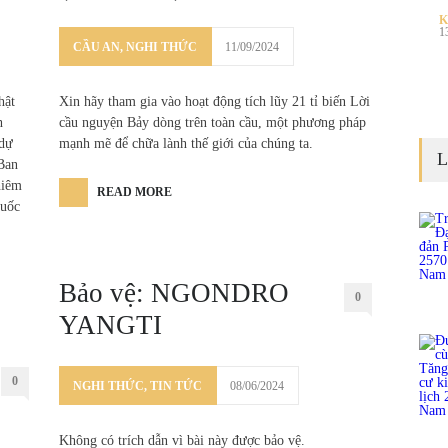
K
1
CẦU AN
,
NGHI THỨC
11/09/2024
hật
Xin hãy tham gia vào hoạt động tích lũy 21 tỉ biến Lời
h
cầu nguyện Bảy dòng trên toàn cầu, một phương pháp
 dự
mạnh mẽ để chữa lành thế giới của chúng ta.
L
Ban
hiêm
READ MORE
Quốc
Bảo vệ: NGONDRO
0
YANGTI
0
NGHI THỨC
,
TIN TỨC
08/06/2024
Không có trích dẫn vì bài này được bảo vệ.