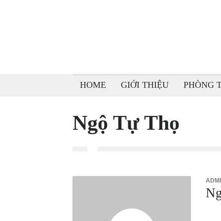
HOME
GIỚI THIỆU
PHÒNG 
Ngộ Tự Thọ
ADMI
Ng