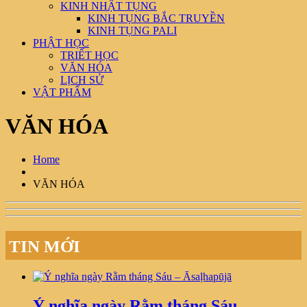
KINH NHẬT TỤNG
KINH TỤNG BẮC TRUYỀN
KINH TỤNG PALI
PHẬT HỌC
TRIẾT HỌC
VĂN HÓA
LỊCH SỬ
VẬT PHẨM
VĂN HÓA
Home
VĂN HÓA
TIN MỚI
Ý nghĩa ngày Rằm tháng Sáu –