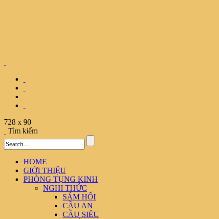
728 x 90
Tìm kiếm
HOME
GIỚI THIỆU
PHÒNG TỤNG KINH
NGHI THỨC
SÁM HỐI
CẦU AN
CẦU SIÊU