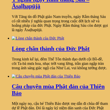
Āsaḷhapūjā
Với Tăng tín đồ Phật giáo Nam truyền, ngày Rằm tháng Sáu
có rất nhiều ý nghĩa quan trọng trong cuộc đời lịch sử và
hoằng pháp của đức Phật. Ngày Rằm tháng Sáu còn được gọi
là ngày Āsaḷhapūjā.
Lòng chân thành của Đức Phật
Trong kinh kể lại, đêm Thế Tôn thành đạo dưới cội Bồ-đề,
cõi Ta-bà mưa hoa, nhạc trời vang lừng, trần gian ngập tràn
trong ánh sáng giác ngộ của Như Lai, vui không tưởng được.
Câu chuyện mùa Phật đản của Thiên
Bảo
Một ngày nọ, cậu bé Thiên Bảo được mẹ dẫn đi chùa để tham
dự lễ Phật đản. Đó là ngày kỷ niệm đản sanh của Đức Phật