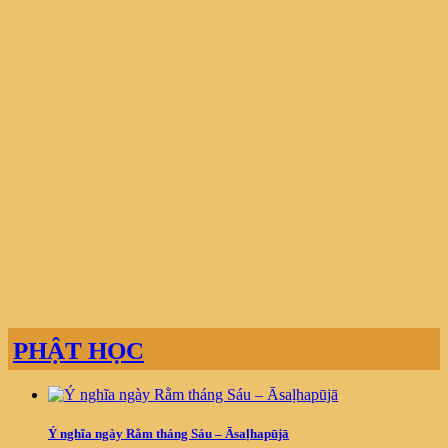
PHẬT HỌC
Ý nghĩa ngày Rằm tháng Sáu – Āsaḷhapūjā