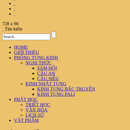
728 x 90
Tìm kiếm
HOME
GIỚI THIỆU
PHÒNG TỤNG KINH
NGHI THỨC
SÁM HỐI
CẦU AN
CẦU SIÊU
KINH NHẬT TỤNG
KINH TỤNG BẮC TRUYỀN
KINH TỤNG PALI
PHẬT HỌC
TRIẾT HỌC
VĂN HÓA
LỊCH SỬ
VẬT PHẨM