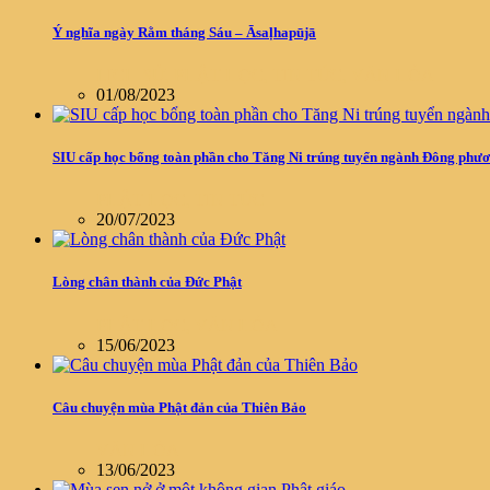
Ý nghĩa ngày Rằm tháng Sáu – Āsaḷhapūjā
LỊCH SỬ
,
PHẬT HỌC
,
TIN TỨC
,
VĂN HÓA
01/08/2023
SIU cấp học bổng toàn phần cho Tăng Ni trúng tuyển ngành Đông phư
PHẬT HỌC
,
TIN TỨC
20/07/2023
Lòng chân thành của Đức Phật
PHẬT HỌC
,
VĂN HÓA
15/06/2023
Câu chuyện mùa Phật đản của Thiên Bảo
VĂN HÓA
13/06/2023