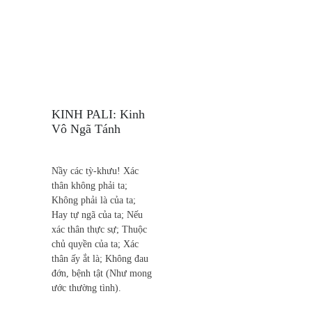
KINH PALI: Kinh
Vô Ngã Tánh
Nầy các tỳ-khưu! Xác
thân không phải ta;
Không phải là của ta;
Hay tự ngã của ta; Nếu
xác thân thực sự; Thuộc
chủ quyền của ta; Xác
thân ấy ắt là; Không đau
đớn, bệnh tật (Như mong
ước thường tình).