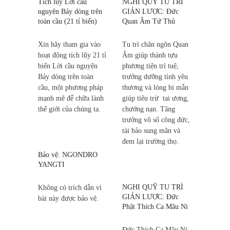
Tích lũy Lời cầu
NGHI QUỸ TU TRÌ
nguyện Bảy dòng trên
GIẢN LƯỢC: Đức
toàn cầu (21 tỉ biến)
Quan Âm Tứ Thủ
Xin hãy tham gia vào
Tu trì chân ngôn Quan
hoạt động tích lũy 21 tỉ
Âm giúp thành tựu
biến Lời cầu nguyện
phương tiện trí tuệ,
Bảy dòng trên toàn
trưởng dưỡng tình yêu
cầu, một phương pháp
thương và lòng bi mẫn
mạnh mẽ để chữa lành
giúp tiêu trừ tai ương,
thế giới của chúng ta.
chướng nạn. Tăng
trưởng vô số công đức,
tài bảo sung mãn và
đem lại trường thọ.
Bảo vệ: NGONDRO
YANGTI
NGHI QUỸ TU TRÌ
Không có trích dẫn vì
GIẢN LƯỢC: Đức
bài này được bảo vệ.
Phật Thích Ca Mâu Ni
Đức Thích Ca Mâu Ni