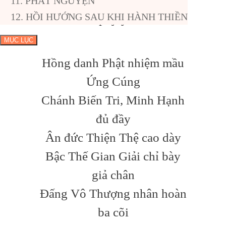
sakkārehi
11. PHÁT NGUYỆN
12. HỒI HƯỚNG SAU KHI HÀNH THIỀN
abhipūjayāmi.
MỤC LỤC
Hồng danh Phật nhiệm mầu
Ứng Cúng
Chánh Biến Tri, Minh Hạnh
đủ đầy
Ân đức Thiện Thệ cao dày
Bậc Thế Gian Giải chỉ bày
giả chân
Đấng Vô Thượng nhân hoàn
ba cõi