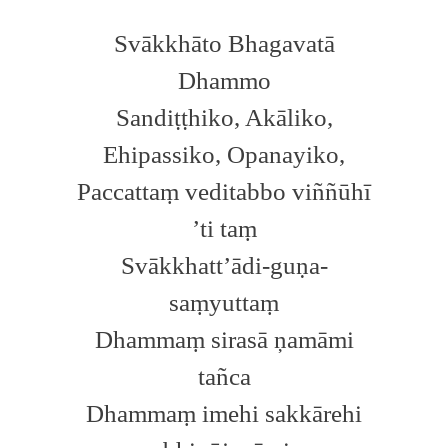
Svākkhāto Bhagavatā
Dhammo
Sandiṭṭhiko, Akāliko,
Ehipassiko, Opanayiko,
Paccattaṃ veditabbo viññūhī
’ti taṃ
Svākkhatt’ādi-guṇa-
saṃyuttaṃ
Dhammaṃ sirasā ņamāmi
tañca
Dhammaṃ imehi sakkārehi