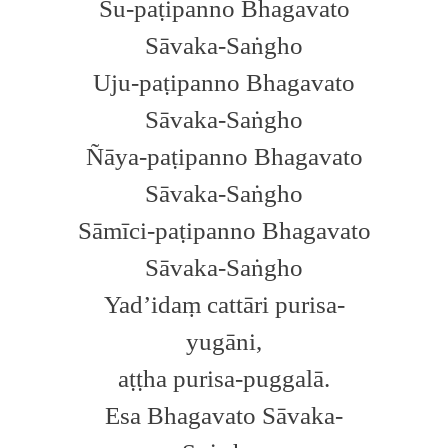
Su-paṭipanno Bhagavato
Sāvaka-Saṅgho
Uju-paṭipanno Bhagavato
Sāvaka-Saṅgho
Ñāya-paṭipanno Bhagavato
Sāvaka-Saṅgho
Sāmīci-paṭipanno Bhagavato
Sāvaka-Saṅgho
Yad’idaṃ cattāri purisa-
yugāni,
aṭṭha purisa-puggalā.
Esa Bhagavato Sāvaka-