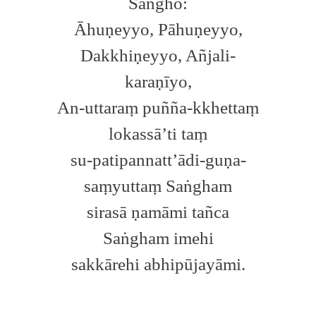
Saṅgho:
Āhuṇeyyo, Pāhuṇeyyo,
Dakkhiṇeyyo, Añjali-
karaṇīyo,
An-uttaraṃ puñña-kkhettaṃ
lokassā’ti taṃ
su-patipannatt’ādi-guṇa-
saṃyuttaṃ Saṅgham
sirasā ṇamāmi tañca
Saṅgham imehi
sakkārehi abhipūjayāmi.