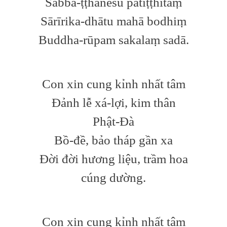
Sabba-ṭṭhānesu patiṭṭhitaṃ
Sārīrika-dhātu mahā bodhiṃ
Buddha-rūpam sakalaṃ sadā.
Con xin cung kỉnh nhất tâm
Đảnh lễ xá-lợi, kim thân
Phật-Đà
Bồ-đề, bảo tháp gần xa
Đời đời hương liệu, trầm hoa
cúng dường.
Con xin cung kỉnh nhất tâm