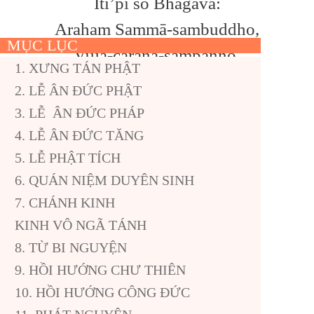
Iti’pi so Bhagavā:
Araham Sammā-sambuddho,
MỤC LỤC
Vijjā-caraṇa-sampanno,
1. XƯNG TÁN PHẬT
Sugato, Lokavidū,
2. LỄ ÂN ĐỨC PHẬT
Anuttaro purisa-damma-
3. LỄ ÂN ĐỨC PHÁP
sārathi,
4. LỄ ÂN ĐỨC TĂNG
Satthā deva-manussānaṃ,
5. LỄ PHẬT TÍCH
6. QUÁN NIỆM DUYÊN SINH
Buddho, Bhagavā’ti taṃ
7. CHÁNH KINH
Arahatt’ādi-
KINH VÔ NGÃ TÁNH
guṇa-saṃyuttaṃ Buddhaṃ
8. TỪ BI NGUYỆN
sirasā ṇamāmi
9. HỒI HƯỚNG CHƯ THIÊN
tañca Buddhaṃ imehi
10. HỒI HƯỚNG CÔNG ĐỨC