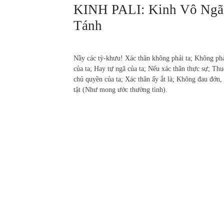
KINH PALI: Kinh Vô Ngã
Tánh
Nầy các tỳ-khưu! Xác thân không phải ta; Không phả
của ta; Hay tự ngã của ta; Nếu xác thân thực sự; Th
chủ quyền của ta; Xác thân ấy ắt là; Không đau đớn,
tật (Như mong ước thường tình).