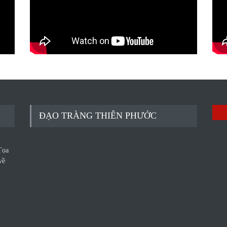
ĐẠO TRÀNG THIÊN PHƯỚC
Tọa
về