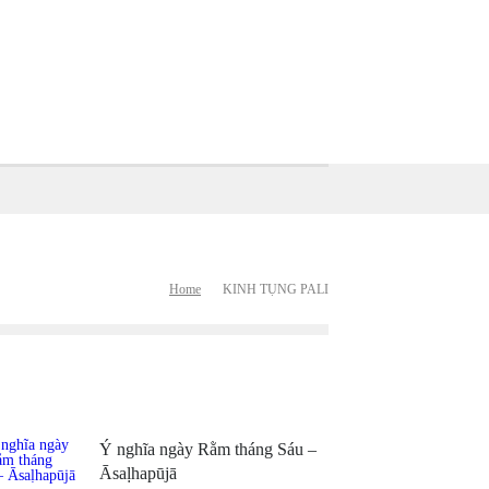
Home
KINH TỤNG PALI
Ý nghĩa ngày Rằm tháng Sáu –
Āsaḷhapūjā