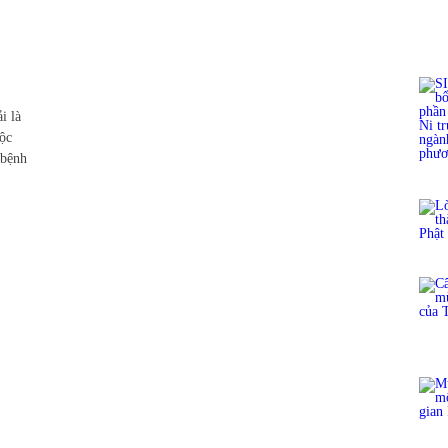
i là
uộc
 bệnh