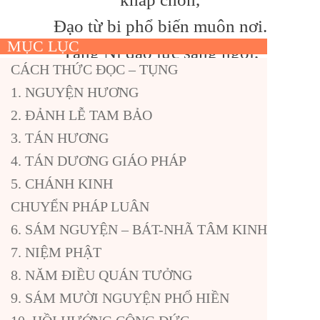
Đạo từ bi phổ biến muôn nơi.
MỤC LỤC
Tăng Ni đạo lực sáng ngời,
CÁCH THỨC ĐỌC – TỤNG
Tại gia tu học, thảnh thơi, an
1. NGUYỆN HƯƠNG
nhàn.
2. ĐẢNH LỄ TAM BẢO
Cầu thế giới hòa bình, phát
3. TÁN HƯƠNG
triển
4. TÁN DƯƠNG GIÁO PHÁP
Mong nước nhà hưng hiển,
5. CHÁNH KINH
CHUYỂN PHÁP LUÂN
tự do,
6. SÁM NGUYỆN – BÁT-NHÃ TÂM KINH
Mọi người hạnh phúc, ấm no,
7. NIỆM PHẬT
Khắp nơi yên ổn, không lo
8. NĂM ĐIỀU QUÁN TƯỞNG
lắng gì.
9. SÁM MƯỜI NGUYỆN PHỔ HIỀN
Chúng con nguyện, đời đời