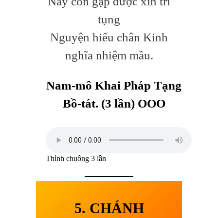
Nay con gặp được xin trì
tụng
Nguyện hiểu chân Kinh
nghĩa nhiệm mầu.
Nam-mô Khai Pháp Tạng
Bồ-tát.
(3 lần) OOO
Thỉnh chuông 3 lần
5. CHÁNH