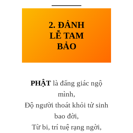
2. ĐẢNH
LỄ TAM
BẢO
PHẬT
là đấng giác ngộ
mình,
Độ người thoát khỏi tử sinh
bao đời,
Từ bi, trí tuệ rạng ngời,