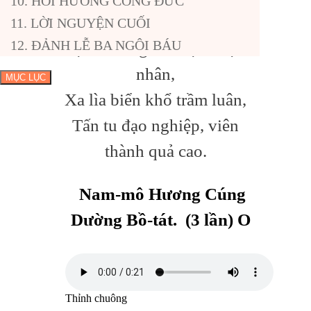
10. HỒI HƯỚNG CÔNG ĐỨC
kiếp kiếp,
11. LỜI NGUYỆN CUỐI
12. ĐẢNH LỄ BA NGÔI BÁU
Được thân người, học Phật tu
nhân,
MỤC LỤC
Xa lìa biển khổ trầm luân,
Tấn tu đạo nghiệp, viên
thành quả cao.
Nam-mô Hương Cúng
Dường Bồ-tát. (3 lần) O
Thỉnh chuông