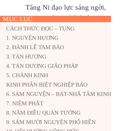
Tăng Ni đạo lực sáng ngời,
Tại gia tu học, thảnh thơi, an
MỤC LỤC
nhàn.
CÁCH THỨC ĐỌC – TỤNG
1. NGUYỆN HƯƠNG
Cầu thế giới hòa bình, phát
2. ĐẢNH LỄ TAM BẢO
triển
3. TÁN HƯƠNG
Mong nước nhà hưng hiển,
4. TÁN DƯƠNG GIÁO PHÁP
tự do,
5. CHÁNH KINH
Mọi người hạnh phúc, ấm no,
KINH PHÂN BIỆT NGHIỆP BÁO
Khắp nơi yên ổn, không lo
6. SÁM NGUYỆN – BÁT-NHÃ TÂM KINH
7. NIỆM PHẬT
lắng gì.
8. NĂM ĐIỀU QUÁN TƯỞNG
Chúng con nguyện, đời đời
9. SÁM MƯỜI NGUYỆN PHỔ HIỀN
kiếp kiếp,