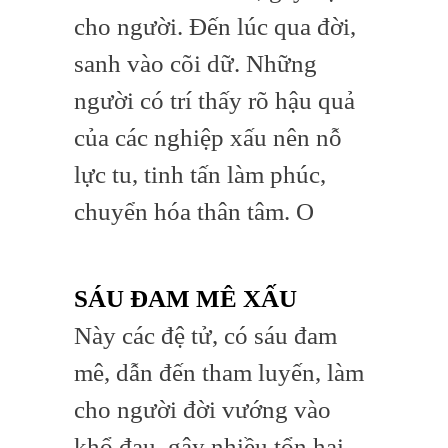
cho người. Đến lúc qua đời,
sanh vào cõi dữ. Những
người có trí thấy rõ hậu quả
của các nghiệp xấu nên nỗ
lực tu, tinh tấn làm phúc,
chuyển hóa thân tâm. O
SÁU ĐAM MÊ XẤU
Này các đệ tử, có sáu đam
mê, dẫn đến tham luyến, làm
cho người đời vướng vào
khổ đau, gây nhiều tổn hại,