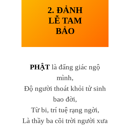
2. ĐẢNH
LỄ TAM
BẢO
PHẬT
là đấng giác ngộ
mình,
Độ người thoát khỏi tử sinh
bao đời,
Từ bi, trí tuệ rạng ngời,
Là thầy ba cõi trời người xưa