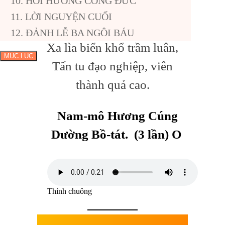
10. HỒI HƯỚNG CÔNG ĐỨC
Được thân người, học Phật tu
11. LỜI NGUYỆN CUỐI
nhân,
12. ĐẢNH LỄ BA NGÔI BÁU
Xa lìa biển khổ trầm luân,
MỤC LỤC
Tấn tu đạo nghiệp, viên
thành quả cao.
Nam-mô Hương Cúng
Dường Bồ-tát. (3 lần) O
Thỉnh chuông