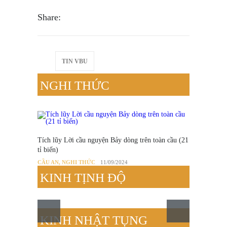
Share:
TIN VBU
NGHI THỨC
NGON
Tích lũy Lời cầu nguyện Bảy dòng trên toàn cầu (21
NGHI T
tỉ biến)
CẦU AN
,
NGHI THỨC
11/09/2024
KINH TỊNH ĐỘ
KINH NHẬT TỤNG