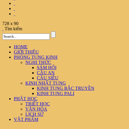
728 x 90
Tìm kiếm
HOME
GIỚI THIỆU
PHÒNG TỤNG KINH
NGHI THỨC
SÁM HỐI
CẦU AN
CẦU SIÊU
KINH NHẬT TỤNG
KINH TỤNG BẮC TRUYỀN
KINH TỤNG PALI
PHẬT HỌC
TRIẾT HỌC
VĂN HÓA
LỊCH SỬ
VẬT PHẨM