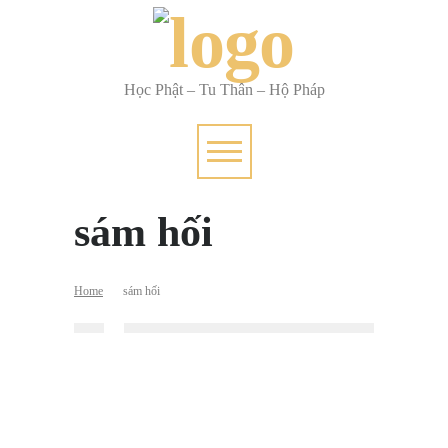
Học Phật – Tu Thân – Hộ Pháp
sám hối
Home
sám hối