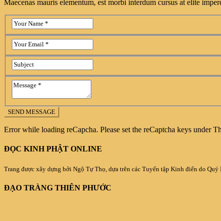
Maecenas mauris elementum, est morbi interdum cursus at elite imperdi
Error while loading reCapcha. Please set the reCaptcha keys under 
ĐỌC KINH PHẬT ONLINE
Trang được xây dựng bởi Ngộ Tự Thọ, dựa trên các Tuyển tập Kinh điển do Quý
ĐẠO TRÀNG THIÊN PHƯỚC