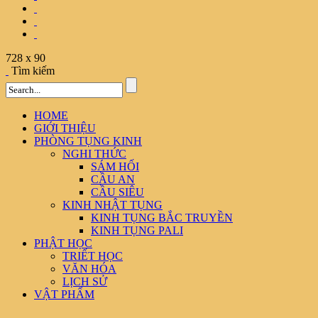
728 x 90
Tìm kiếm
HOME
GIỚI THIỆU
PHÒNG TỤNG KINH
NGHI THỨC
SÁM HỐI
CẦU AN
CẦU SIÊU
KINH NHẬT TỤNG
KINH TỤNG BẮC TRUYỀN
KINH TỤNG PALI
PHẬT HỌC
TRIẾT HỌC
VĂN HÓA
LỊCH SỬ
VẬT PHẨM