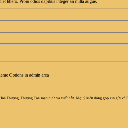
et libero. Proin odios dapibus integer an nulla augue.
Theme Options in admin area
 Hòa Thượng, Thượng Tọa soạn dịch và xuất bản. Mọi ý kiến đóng góp xin gửi về 