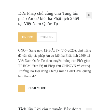
Đức Pháp chủ cùng chư Tăng tác
0
pháp An cư kiết hạ Phật lịch 2569
tại Việt Nam Quốc Tự
TIN TỨC
07/06/2025
GNO – Sáng nay, 12-5-Ất Tỵ (7-6-2025), chư Tăng
đã vân tập tác pháp An cư kiết hạ Phật lịch 2569 tại
Việt Nam Quốc Tự theo truyền thống của Phật giáo
TP.HCM. Đức Đệ tứ Pháp chủ GHPGVN và chư vị
Trưởng lão Hội đồng Chứng minh GHPGVN quang
lâm tham dự.
READ MORE
Tích lũy Lời cầu nguyện Bảy dòng