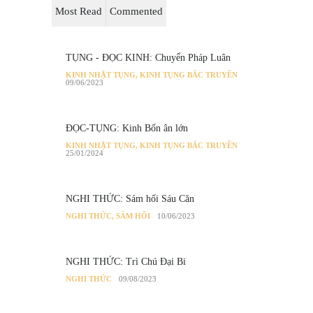
Most Read
Commented
TỤNG - ĐỌC KINH: Chuyển Pháp Luân
KINH NHẬT TỤNG
,
KINH TỤNG BẮC TRUYỀN
09/06/2023
ĐỌC-TỤNG: Kinh Bốn ân lớn
KINH NHẬT TỤNG
,
KINH TỤNG BẮC TRUYỀN
25/01/2024
NGHI THỨC: Sám hối Sáu Căn
NGHI THỨC
,
SÁM HỐI
10/06/2023
NGHI THỨC: Trì Chú Đại Bi
NGHI THỨC
09/08/2023